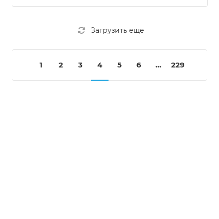
Загрузить еще
1
2
3
4
5
6
...
229