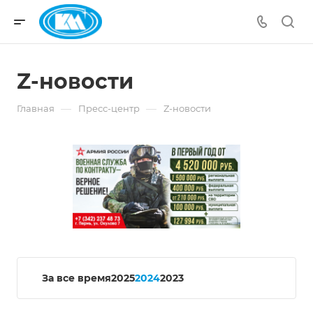
Z-новости
—
—
Главная
Пресс-центр
Z-новости
За все время
2025
2024
2023