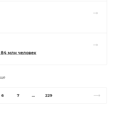
 84 млн человек
еще
6
7
...
229