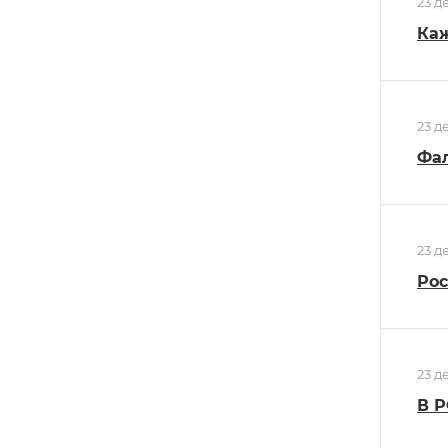
23 д
Ка
23 д
Фал
23 д
Рос
23 д
В Р