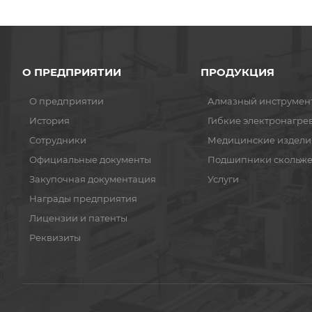
О ПРЕДПРИЯТИИ
ПРОДУКЦИЯ
О предприятии
Алмазный инструмен
История
Гибкие электронагре
Сотрудники
Медицинские издели
Официальные документы
Подшипники скольж
Закупочная документация
Услуги
Награды предприятия
Лицензии и патенты
Реквизиты