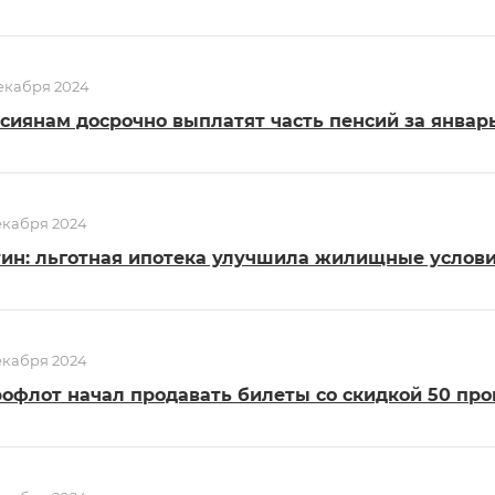
екабря 2024
сиянам досрочно выплатят часть пенсий за январ
екабря 2024
ин: льготная ипотека улучшила жилищные услови
екабря 2024
офлот начал продавать билеты со скидкой 50 про