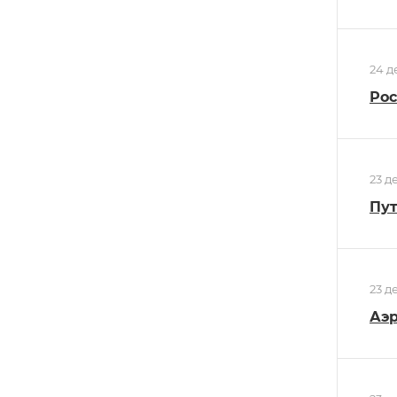
24 д
Рос
23 д
Пут
23 д
Аэр