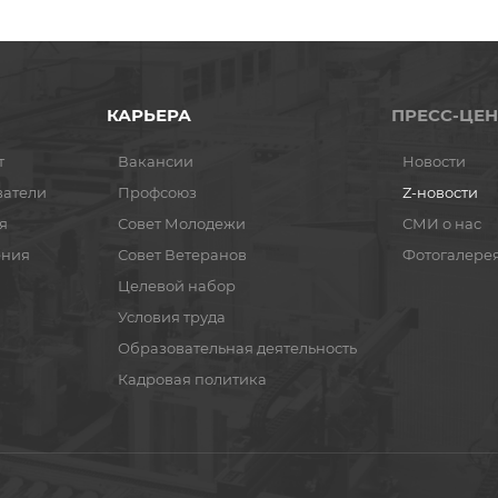
КАРЬЕРА
ПРЕСС-ЦЕН
т
Вакансии
Новости
ватели
Профсоюз
Z-новости
я
Совет Молодежи
СМИ о нас
ения
Совет Ветеранов
Фотогалере
Целевой набор
Условия труда
Образовательная деятельность
Кадровая политика