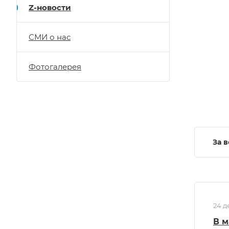
Z-новости
СМИ о нас
Фотогалерея
За 
24 д
В м