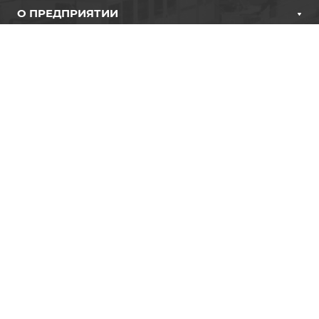
О ПРЕДПРИЯТИИ
ПРОДУКЦИЯ
КАРЬЕРА
ПРЕСС-ЦЕНТР
КОНТАКТЫ
+7 (342) 267-07-68
info@uniikm.ru
614014, г. Пермь,
ул. Новозвягинская, д. 57