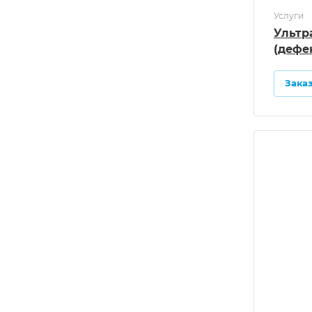
Услуги
Ультр
(дефе
Зака