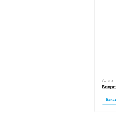
Услуги
Вихре
Зака