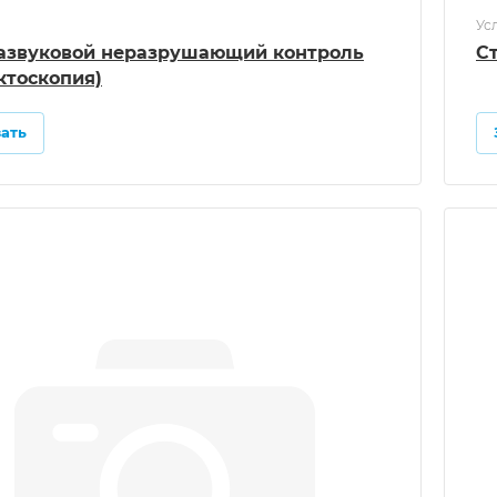
Ус
азвуковой неразрушающий контроль
С
ктоскопия)
зать