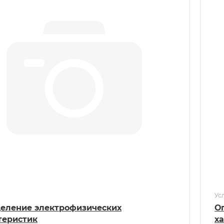
Ус
еление электрофизических
О
теристик
х