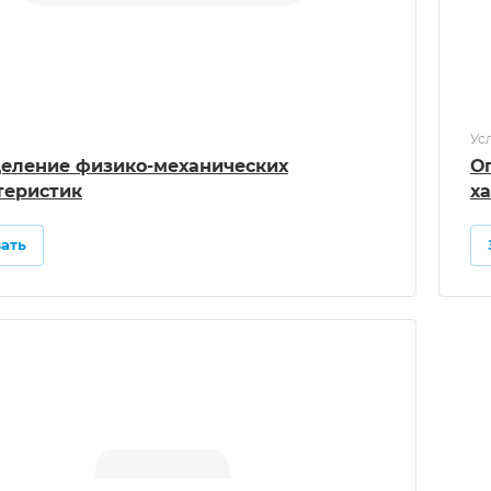
Ус
еление физико-механических
О
теристик
х
зать