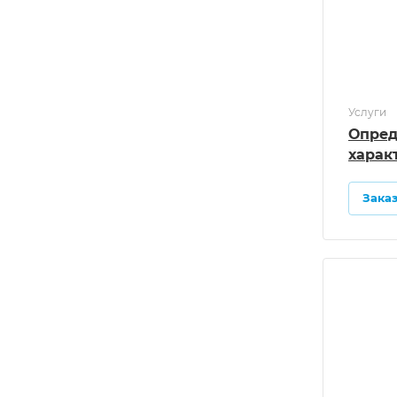
Услуги
Опред
харак
Зака