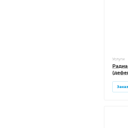
Услуги
Радиа
(дефе
Зака