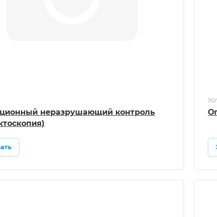
Ус
ционный неразрушающий контроль
О
ктоскопия)
зать