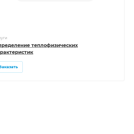
луги
пределение теплофизических
арактеристик
Заказать