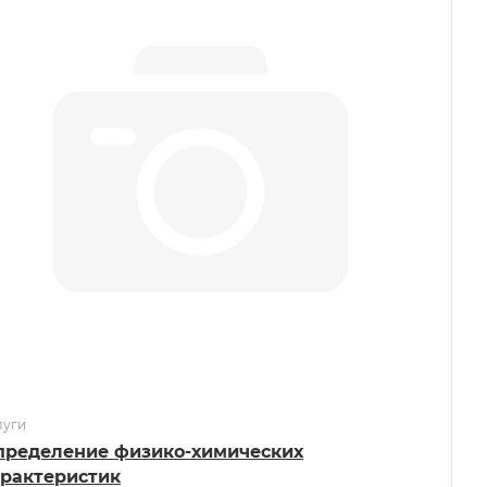
луги
пределение физико-химических
арактеристик