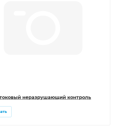
токовый неразрушающий контроль
зать