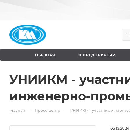
ГЛАВНАЯ
О ПРЕДПРИЯТИИ
УНИИКМ - участни
инженерно-пром
—
—
Главная
Пресс-центр
УНИИКМ - участник и партн
05.12.2024