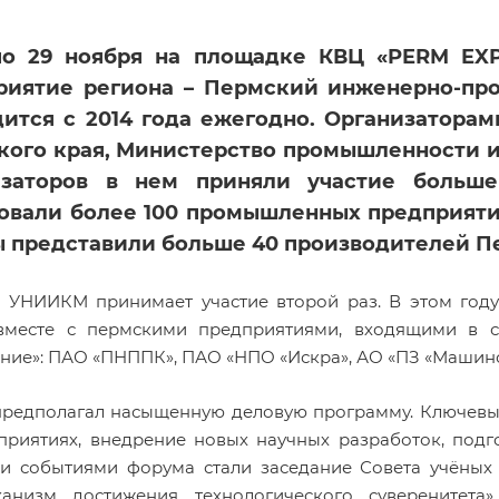
по 29 ноября на площадке КВЦ «PERM EXP
риятие региона – Пермский инженерно-пр
ится с 2014 года ежегодно. Организатора
ого края, Министерство промышленности и
изаторов в нем приняли участие больше
овали более 100 промышленных предприяти
 представили больше 40 производителей Пе
УНИИКМ принимает участие второй раз. В этом год
вместе с пермскими предприятиями, входящими в с
ние»: ПАО «ПНППК», ПАО «НПО «Искра», АО «ПЗ «Машино
редполагал насыщенную деловую программу. Ключевы
приятиях, внедрение новых научных разработок, подг
и событиями форума стали заседание Совета учёны
анизм достижения технологического суверенитета