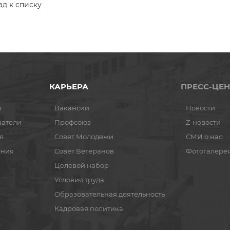
ад к списку
КАРЬЕРА
ПРЕСС-ЦЕН
т
Вакансии
Новости
ватели
Профсоюз
Z-новости
я
Совет Молодежи
СМИ о нас
ения
Совет Ветеранов
Фотогалере
Целевой набор
Условия труда
Образовательная деятельность
Кадровая политика