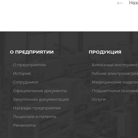
Наз
О ПРЕДПРИЯТИИ
ПРОДУКЦИЯ
О предприятии
Алмазный инструмен
История
Гибкие электронагре
Сотрудники
Медицинские издели
Официальные документы
Подшипники скольж
Закупочная документация
Услуги
Награды предприятия
Лицензии и патенты
Реквизиты