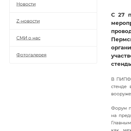
Новости
С 27 
Z-новости
мероп
провод
СМИ о нас
Пермск
орган
Фотогалерея
участв
стенды
В ПИПФ 
стенде 
вооруже
Форум п
на пред
Главным
как мех