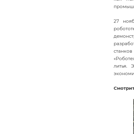
промышл
27 ноя
роботот
демонст
разрабо
станков
«Роботе
литья. 
экономи
Смотрит